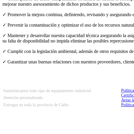
mejorar nuestro asesoramiento de dichos productos y sus beneficios.
✓ Promover la mejora continua, definiendo, revisando y asegurando e
✓ Prevenir la contaminación y optimizar el uso de los recursos natura
✓ Mantener y desarrollar nuestra capacidad técnica asegurando la asi
su falta de disponibilidad no impida eliminar las posibles repercusion
✓ Cumplir con la legislación ambiental, además de otros requisitos de a
✓ Garantizar unas buenas relaciones con nuestros proveedores, cliente
Polític
Suministramos todo tipo de equipamiento industrial.
Certifi
Atención personalizada.
Aviso l
Entregas en toda la provincia de Cádiz.
Polític