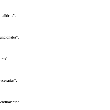
nalíticas".
Funcionales".
tras".
Necesarias".
"Rendimiento".