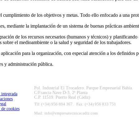
l cumplimiento de los objetivos y metas. Todo ello enfocado a una pro
les, mediante la implantación de un sistema de buenas prácticas ambient
gnación de los recursos necesarios (humanos y técnicos) y planificando
es sobre el medioambiente o la salud y seguridad de los trabajadores.
plicación para la organización, con especial atención a los definidos por
s y administración pública.
Pol. Industrial El Trocadero. Parque Empresarial Bahía.
C/Francia Nave D-3, 2ª Planta
a integrada
C.P. 11519. Puerto Real (Cádiz)
caciones
egal
Tlf: (+34) 956 804 367. Fax: (+34) 956 833 751
a de cookies
Mail: info@empresatecnicacadiz.com